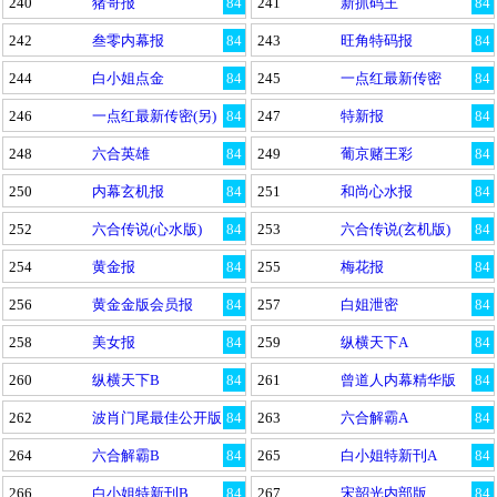
240
猪哥报
84
241
新抓码王
84
242
叁零内幕报
84
243
旺角特码报
84
244
白小姐点金
84
245
一点红最新传密
84
246
一点红最新传密(另)
84
247
特新报
84
248
六合英雄
84
249
葡京赌王彩
84
250
内幕玄机报
84
251
和尚心水报
84
252
六合传说(心水版)
84
253
六合传说(玄机版)
84
254
黄金报
84
255
梅花报
84
256
黄金金版会员报
84
257
白姐泄密
84
258
美女报
84
259
纵横天下A
84
260
纵横天下B
84
261
曾道人内幕精华版
84
262
波肖门尾最佳公开版
84
263
六合解霸A
84
264
六合解霸B
84
265
白小姐特新刊A
84
266
白小姐特新刊B
84
267
宋韶光内部版
84