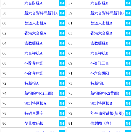
56
六合财经A
84
57
六合财经B
84
58
新六合彩特码新刊A
84
59
新六合彩特码新刊B
84
60
曾道人玄机A
84
61
曾道人玄机B
84
62
香港六合皇A
84
63
香港六合皇B
84
64
吉数赌经A
84
65
吉数赌经B
84
66
六合禅机A
84
67
六合禅机B
84
68
4-香港神算
84
69
4-澳门三合
84
70
4-台湾神算
84
71
4-六合阴阳
84
72
特新报A
84
73
特新报B
84
74
新报跑狗-1(正面)
84
75
新报跑狗-2(背面)
84
76
深圳特区报A
84
77
深圳特区报B
84
78
特码直通车
84
79
刘半仙哑谜报(新图)
84
80
梦儿数码报
84
81
信封图《彩》
84