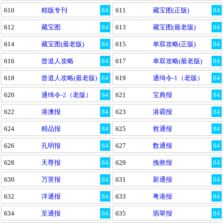
610
精版专刊
84
611
藏宝图(正版)
84
612
藏宝图
84
613
藏宝图(最老版)
84
614
藏宝图(最老版)
84
615
单双攻略(正版)
84
616
曾道人攻略
84
617
单双攻略(最老版)
84
618
曾道人攻略(最老版)
84
619
通缉令-1（老版）
84
620
通缉令-2（老版）
84
621
宝典报
84
622
港澳报
84
623
港霸报
84
624
精品报
84
625
救通报
84
626
孔明报
84
627
数通报
84
628
天尊报
84
629
挽救报
84
630
万里报
84
631
新通报
84
632
洋通报
84
633
粤港报
84
634
至通报
84
635
翡翠报
84