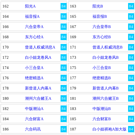
162
阳光A
84
163
阳光B
84
164
福音报A
84
165
福音报B
84
166
六合皇帝A
84
167
六合皇帝B
84
168
东方心经A
84
169
东方心经B
84
170
曾道人权威消息A
84
171
曾道人权威消息B
84
172
白小姐龙卷风A
84
173
白小姐龙卷风B
84
174
小三合皇A
84
175
小三合皇B
84
176
绝密精选A
84
177
绝密精选B
84
178
新曾道人内幕A
84
179
新曾道人内幕B
84
180
潮州六合赌王A
84
181
潮州六合赌王B
84
182
中版潮汕A
84
183
中版潮汕B
84
184
六合财富A
84
185
六合财富B
84
186
六合码讯
84
187
白小姐祺袍A加大版
84