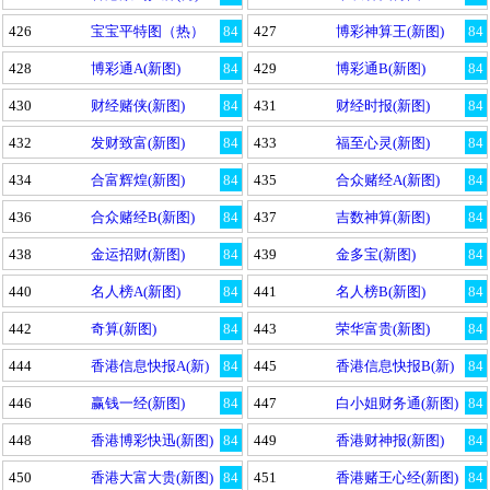
426
宝宝平特图（热）
84
427
博彩神算王(新图)
84
428
博彩通A(新图)
84
429
博彩通B(新图)
84
430
财经赌侠(新图)
84
431
财经时报(新图)
84
432
发财致富(新图)
84
433
福至心灵(新图)
84
434
合富辉煌(新图)
84
435
合众赌经A(新图)
84
436
合众赌经B(新图)
84
437
吉数神算(新图)
84
438
金运招财(新图)
84
439
金多宝(新图)
84
440
名人榜A(新图)
84
441
名人榜B(新图)
84
442
奇算(新图)
84
443
荣华富贵(新图)
84
444
香港信息快报A(新)
84
445
香港信息快报B(新)
84
446
赢钱一经(新图)
84
447
白小姐财务通(新图)
84
448
香港博彩快迅(新图)
84
449
香港财神报(新图)
84
450
香港大富大贵(新图)
84
451
香港赌王心经(新图)
84