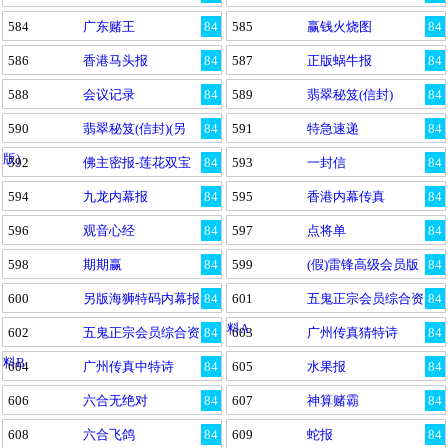
584
广东赌王
84
585
赢钱火烧图
84
586
香港马头报
84
587
正版蜗牛报
84
588
会议记录
84
589
翡翠秘笈(信封)
84
590
翡翠秘笈(信封)(另
84
591
特急速递
84
版)
592
佛主密报-莲花双宝
84
593
一封信
84
594
九龙内幕报
84
595
香港内幕传真
84
596
观音心经
84
597
点将单
84
598
期期赢
84
599
(假)雷锋高级会员版
84
600
另版海狮特码内幕报
84
601
五鬼正宗会员综合资
84
料A
602
五鬼正宗会员综合资
84
603
广州传真猜特诗
84
料B
604
广州传真中特诗
84
605
水果报
84
606
六合无绝对
84
607
神算赌霸
84
608
六合飞鸽
84
609
蛇报
84