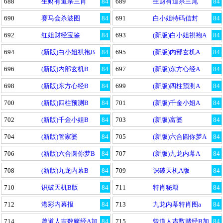
688
生财有道杀三肖
84
689
生财有道杀三尾
84
690
赛马会杀波图
84
691
白小姐特码信封
84
692
红姐财经宝鉴
84
693
(新版)白小姐祺袍A
84
694
(新版)白小姐祺袍B
84
695
(新版)内部玄机A
84
696
(新版)内部玄机B
84
697
(新版)东方心经A
84
698
(新版)东方心经B
84
699
(新版)四柱预测A
84
700
(新版)四柱预测B
84
701
(新版)千金小姐A
84
702
(新版)千金小姐B
84
703
(新版)富婆
84
704
(新版)管家婆
84
705
(新版)六合圆你梦A
84
706
(新版)六合圆你梦B
84
707
(新版)九龙内幕A
84
708
(新版)九龙内幕B
84
709
识破天机A版
84
710
识破天机B版
84
711
特肖秘籍
84
712
港彩内幕报
84
713
九龙内幕特肖图a
84
714
曾道人吉数赌经A加
84
715
曾道人吉数赌经B加
84