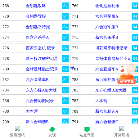
768
金钥匙攻略
84
769
金钥匙福利报
84
770
金钥匙导报
84
771
六合冠军版A
84
772
金钥匙平特报
84
773
六合冠军版B
84
774
新六合杀手A
84
775
新六合杀手B
84
776
百家乐玄机 记录
84
777
博彩网平特报记录
84
778
赌王投注解密记录
84
779
皇冠体育网马经图记
84
录
780
金牌足球贴士记录
84
781
六合直通车A
84
782
六合直通车B
84
783
乐百家挂牌图记录
84
784
东方心经A加大版
84
785
东方心经B加大版
84
786
六合博彩图记录
84
787
大本营
84
788
大本营
84
789
新六合精选A
84
790
新六合精选B
84
791
新六合精选C
84
792
全讯网六肖图记录
84
793
新六合精选D
84
查看图纸
发现
站点寻宝
开奖现场