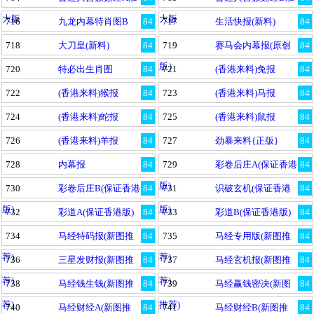
大版
大版
716
九龙内幕特肖图B
84
717
生活快报(新料)
84
718
大刀皇(新料)
84
719
赛马会内幕报(原创
84
版）
720
特必出生肖图
84
721
(香港来料)兔报
84
722
(香港来料)猴报
84
723
(香港来料)马报
84
724
(香港来料)蛇报
84
725
(香港来料)鼠报
84
726
(香港来料)羊报
84
727
劲暴来料{正版}
84
728
内幕报
84
729
彩卷后庄A(保证香港
84
版)
730
彩卷后庄B(保证香港
84
731
识破玄机(保证香港
84
版)
版)
732
彩道A(保证香港版)
84
733
彩道B(保证香港版)
84
734
马经特码报(新图推
84
735
马经专用版(新图推
84
荐)
荐)
736
三星发财报(新图推
84
737
马经玄机报(新图推
84
荐)
荐)
738
马经钱生钱(新图推
84
739
马经赢钱密决(新图
84
荐)
推荐)
740
马经财经A(新图推
84
741
马经财经B(新图推
84