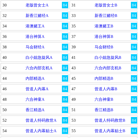
30
老版曾女士A
84
31
老版曾女士B
84
32
新香江赌经A
84
33
新香江赌经B
84
34
港澳赌王A
84
35
港澳赌王B
84
36
港台神算A
84
37
港台神算B
84
38
马会财经A
84
39
马会财经B
84
40
白小姐急旋风A
84
41
白小姐急旋风B
84
42
六合内部玄机A
84
43
六合内部玄机B
84
44
内部精选A
84
45
内部精选B
84
46
曾道人内幕A
84
47
曾道人内幕B
84
48
六合神童A
84
49
六合神童B
84
50
香江精选A
84
51
香江精选B
84
52
曾道人特码救世A
84
53
曾道人特码救世B
84
54
曾道人内幕贴士A
84
55
曾道人内幕贴士B
84