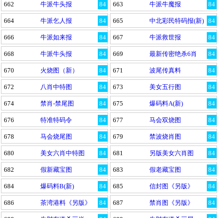
662
牛派牛头报
84
663
牛派牛魔报
84
664
牛派乞人报
84
665
中北彩民特码报(新)
84
666
牛派如来报
84
667
牛派救世报
84
668
牛派牛头报
84
669
最新传密绝杀6肖
84
670
火烧图（新）
84
671
波尾传真料
84
672
八肖中特图
84
673
美女五行图
84
674
禁肖-禁尾图
84
675
爆码料A(新)
84
676
特准特码令
84
677
马会双烧图
84
678
马会烧尾图
84
679
禁波烧肖图
84
680
美女六肖中特图
84
681
另版美女六肖图
84
682
假新藏宝图
84
683
假老藏宝图
84
684
爆码料B(新)
84
685
信封图《另版》
84
686
茶湾港料《另版》
84
687
禁肖图《另版》
84