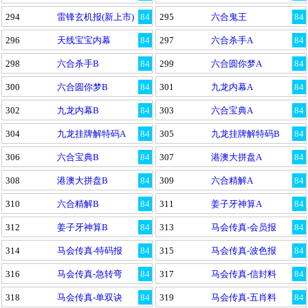
294
雷锋玄机报(新上市)
84
295
六合鬼王
84
296
天线宝宝内幕
84
297
六合杀手A
84
298
六合杀手B
84
299
六合圆你梦A
84
300
六合圆你梦B
84
301
九龙内幕A
84
302
九龙内幕B
84
303
六合宝典A
84
304
九龙挂牌解特码A
84
305
九龙挂牌解特码B
84
306
六合宝典B
84
307
港澳大拼盘A
84
308
港澳大拼盘B
84
309
六合精解A
84
310
六合精解B
84
311
姜子牙神算A
84
312
姜子牙神算B
84
313
马会传真-会员报
84
314
马会传真-特码报
84
315
马会传真-波色报
84
316
马会传真-急转弯
84
317
马会传真-信封料
84
318
马会传真-单双诀
84
319
马会传真-五肖料
84