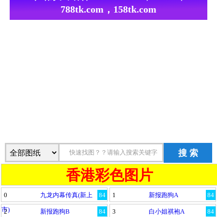
788tk.com，158tk.com
搜 索
香港彩色图片
0
九龙内幕传真(新上
84
1
新报跑狗A
84
市)
2
新报跑狗B
84
3
白小姐祺袍A
84