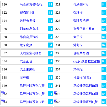
320
马会传真-综合报
84
321
帮您翻本A
84
322
帮您翻本B
84
323
数理报
84
324
数理救世报
84
325
数理复活报
84
326
荆楚信息玄机A
84
327
荆楚信息玄机B
84
328
综合会员资料
84
329
太子报
84
330
绝杀密报
84
331
港龙报
84
332
天线宝宝马经图
84
333
佛祖禁肖图
84
334
六合圣旨
84
335
(另版)观音救世密报
84
336
六合未来报
84
337
精锐报
84
338
至尊报
84
339
神算报(新版)
84
340
马经挂牌系列A(新
84
341
马经挂牌系列B(新
84
图)
图)
342
马经挂牌系列C(新
84
343
马经挂牌系列D(新
84
图)
图)
344
马经挂牌系列E(新
84
345
马经挂牌系列F(新
84