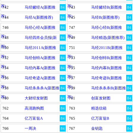
荐)
荐)
742
马经赌经A(新图推
84
743
马经赌经B(新图推
84
荐)
荐)
744
马经A(新图推荐)
84
745
马经B(新图推荐)
84
746
马经心经A(新图推
84
747
马经心经B(新图推
84
荐)
荐)
748
马经四肖会员报(新
84
749
马经精选(新图推荐)
84
图)
750
马经2011A(新图推
84
751
马经2011B(新图推
84
荐)
荐)
752
马经创特A(新图推
84
753
马经创特B(新图推
84
荐)
荐)
754
马经内幕A(新图推
84
755
马经内幕B(新图推
84
荐)
荐)
756
马经奇迹A(新图推
84
757
马经奇迹B(新图推
84
荐)
荐)
758
马经杀杀杀A(新图推
84
759
马经杀杀杀B(新图推
84
荐)
荐)
760
大财经发财图
84
761
创富发财图
84
762
高清跑狗图
84
763
精选信箱
84
764
亿万富翁A
84
765
亿万富翁B
84
766
一周决
84
767
金钥匙
84