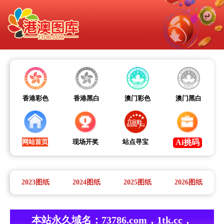
香港彩色
香港黑白
澳门彩色
澳门黑白
网站首页
现场开奖
站点寻宝
Ai挑码
2023图纸
2024图纸
2025图纸
2026图纸
本站永久域名：
73786.com，1tk.cc，