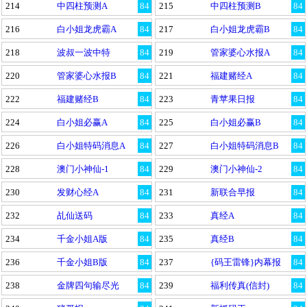
214
中四柱预测A
84
215
中四柱预测B
84
216
白小姐龙虎霸A
84
217
白小姐龙虎霸B
84
218
波叔一波中特
84
219
管家婆心水报A
84
220
管家婆心水报B
84
221
福建赌经A
84
222
福建赌经B
84
223
青苹果日报
84
224
白小姐必赢A
84
225
白小姐必赢B
84
226
白小姐特码消息A
84
227
白小姐特码消息B
84
228
澳门小神仙-1
84
229
澳门小神仙-2
84
230
发财心经A
84
231
新联合早报
84
232
乩仙送码
84
233
真经A
84
234
千金小姐A版
84
235
真经B
84
236
千金小姐B版
84
237
{码王雷锋}内幕报
84
238
金牌四句输尽光
84
239
福利传真(信封)
84