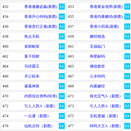
452
香港逢赌必羸(新图)
84
453
香港黄金地带(新图)
84
454
香港开心特码(新图)
84
455
香港内幕赌经(新图)
84
456
香港歪打正着(新图)
84
457
香港小四喜(新图)
84
458
热点天机
84
459
赌经精选
84
460
发财献策
84
461
五福临门
84
462
童子招财
84
463
寿星献码
84
464
马经霸王
84
465
佛祖救世
84
466
关公砍杀
84
467
心水特码
84
468
诸葛神算
84
469
内幕赌经
84
470
内部综合资料(特准)
84
471
珠光宝气A（新图）
84
472
引人入胜A（新图）
84
473
引人入胜A（新图）
84
474
一点通（新图）
84
475
玄机透漏（新图）
84
476
仙机点特（新图）
84
477
特码大王A（新图）
84