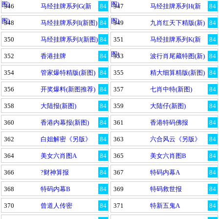
图)
图)
346
马经挂牌系列G(新
84
347
马经挂牌系列H(新
84
图)
图)
348
马经挂牌系列I(新图)
84
349
九肖红天下精版(新)
84
350
马经挂牌系列J(新图)
84
351
马经挂牌系列K(新
84
图)
352
香港挂牌
84
353
波行肖尾藏特图(新)
84
354
管家爆特精版(新图)
84
355
精大细算精版(新图)
84
356
开奖爆料(新图推荐)
84
357
七肖中特(新图)
84
358
大陆报(新图)
84
359
大陆仔(新图)
84
360
香港内幕报(新图)
84
361
香港特码佛报
84
362
白姐解密《另版》
84
363
六合风云《另版》
84
364
美女六肖图A
84
365
美女六肖图B
84
366
?财神算报
84
367
特码内幕A
84
368
特码内幕B
84
369
特码救世报
84
370
曾道人传密
84
371
特新五鬼A
84