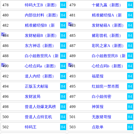
478
特码大王B（新图）
84
479
十赌九羸（新图）
84
480
内部信封料（新图）
84
481
精准赌经报A（新
84
图）
482
精准赌经报B（新
84
483
发财秘籍A（新图）
84
图）
484
发财秘籍B（新图）
84
485
赌彩曾机（新图）
84
486
东方神话（新图）
84
487
彩民之家A（新图）
84
488
白小姐救世民A（新
84
489
白小姐救世民B（新
84
图）
图）
490
心经点码a（新图）
84
491
心经点码b（新图）
84
492
道人内经（新图）
84
493
福星报
84
494
正版玉犬献瑞
84
495
红姐统一禁肖图
84
496
发财波局
84
497
白小姐传密
84
498
曾道人劲爆龙凤榜
84
499
神算报
84
500
曾道人点特玄机
84
501
无敌猪哥报
84
502
特码王
84
503
点歌单
84