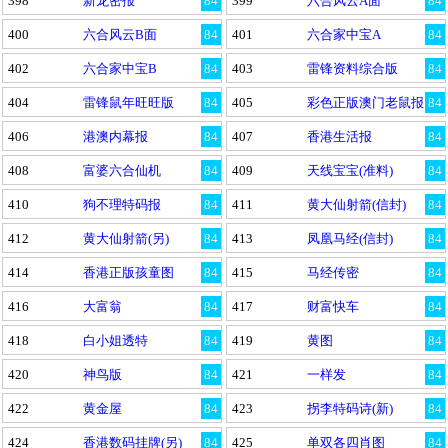
398
新龙密报
84
399
六合风云A面
84
400
六合风云B面
84
401
六合家中宝A
84
402
六合家中宝B
84
403
雷锋资料综合版
84
404
雷锋鼠年旺旺版
84
405
彩色正版澳门老鼠报
84
406
港澳内幕报
84
407
香港生活报
84
408
富婆六合仙机
84
409
天线宝宝(准料)
84
410
狗不理特码报
84
411
黄大仙射箭(信封)
84
412
黄大仙射箭(另)
84
413
凤凰马经(信封)
84
414
香港正版孩童图
84
415
马经传密
84
416
大富翁
84
417
财富快车
84
418
白小姐透特
84
419
黄图
84
420
神鸟版
84
421
一样发
84
422
黄金屋
84
423
拐李特码诗(新)
84
424
香港数码挂牌(另)
84
425
单双各四肖图
84