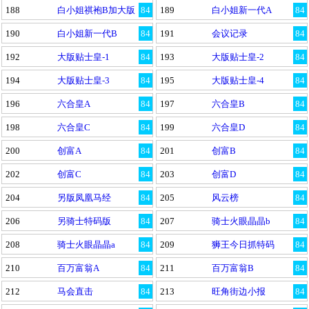
188
白小姐祺袍B加大版
84
189
白小姐新一代A
84
190
白小姐新一代B
84
191
会议记录
84
192
大版贴士皇-1
84
193
大版贴士皇-2
84
194
大版贴士皇-3
84
195
大版贴士皇-4
84
196
六合皇A
84
197
六合皇B
84
198
六合皇C
84
199
六合皇D
84
200
创富A
84
201
创富B
84
202
创富C
84
203
创富D
84
204
另版凤凰马经
84
205
风云榜
84
206
另骑士特码版
84
207
骑士火眼晶晶b
84
208
骑士火眼晶晶a
84
209
狮王今日抓特码
84
210
百万富翁A
84
211
百万富翁B
84
212
马会直击
84
213
旺角街边小报
84