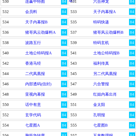
版）
530
连赢中特图
84
531
六合神龙
84
532
会员料
84
533
天子内幕报A
84
534
天子内幕报B
84
535
特码快递
84
536
猪哥风云劲爆料A
84
537
猪哥风云劲爆料B
84
538
波路五行
84
539
特码玄机
84
540
土地公特码报A
84
541
土地公特码报B
84
542
香港马经
84
543
福利传真
84
544
二代凤凰报
84
545
另二代凤凰报
84
546
内部透码(信封)
84
547
六合警报
84
548
亚视内幕报
84
549
红姐内幕出肖
84
550
话中有意
84
551
金太阳
84
552
玄学代码
84
553
孔明报
84
554
七星图A
84
555
七星图B
84
556
脑筋急转弯
84
557
五鬼数理报
84