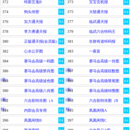
372
特新五鬼B
84
373
宝宝玄机报
84
374
狗头传密
84
375
大陆通天报
84
376
实力通天报
84
377
临武通天报
84
378
李力勇通天报
84
379
临武六合特码王
84
380
正版通天报(会员版)
84
381
生财有道特码报
84
382
心水公开图
84
383
一夜富
84
384
赛马会高级一码图
84
385
赛马会高级一肖图
84
(新）
386
赛马会高级禁肖图
84
387
赛马会高级段数图
84
(新）
(新）
388
赛马会高级波色图
84
389
赛马会高级禁尾图
84
(新）
390
赛马会高级八肖图
84
391
赛马会高级特围图
84
(新）
(新）
392
六合彩特肖图（A
84
393
六合彩特肖图（B
84
报）
报）
394
内部会员专用
84
395
凤凰闲情A
84
396
凤凰闲情B
84
397
凤凰闲情C
84