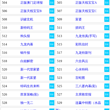
504
正版澳门足球报
84
505
正版天线宝宝A
84
506
正版天线宝宝B
84
507
正版天线宝宝C
84
508
识破玄机
84
509
富婆
84
510
新特码王
84
511
抓码王
84
512
狗头报
84
513
九龙传真(手写)
84
514
九龙内幕
84
515
彩民信封
84
516
蜗牛报
84
517
九龙特新刊
84
518
白姐解密
84
519
六合风云
84
520
新一代管家婆
84
521
心水特码
84
522
新一代富婆
84
523
百蛇图
84
524
特码生肖来料
84
525
三八婆内幕(彩)
84
526
胜算策略(彩)
84
527
主席救世报
84
528
独一无二
84
529
连赢中特图（水晶
84