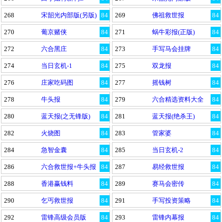
268
宋韶光内部版(另版)
84
269
佛祖救世报
84
270
葡京赌侠
84
271
蜗牛彩报(正版)
84
272
六合黑庄
84
273
手写马会挂牌
84
274
当日玄机-1
84
275
双龙报
84
276
庄家吃码图
84
277
摇钱树
84
278
牛头报
84
279
六合精选资料大全
84
280
蓝天报(之无锋版)
84
281
蓝天报(绝杀王)
84
282
火烧图
84
283
管家婆
84
284
急智金囊
84
285
当日玄机-2
84
286
六合救世报+牛头报
84
287
易经救世报
84
288
香港赢钱料
84
289
赛马会密传
84
290
乞丐救世报
84
291
手写投资策略
84
292
雷锋高级会员版
84
293
雷锋内幕报
84