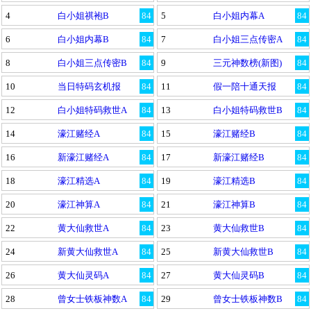
4
白小姐祺袍B
84
5
白小姐内幕A
84
6
白小姐内幕B
84
7
白小姐三点传密A
84
8
白小姐三点传密B
84
9
三元神数榜(新图)
84
10
当日特码玄机报
84
11
假一陪十通天报
84
12
白小姐特码救世A
84
13
白小姐特码救世B
84
14
濠江赌经A
84
15
濠江赌经B
84
16
新濠江赌经A
84
17
新濠江赌经B
84
18
濠江精选A
84
19
濠江精选B
84
20
濠江神算A
84
21
濠江神算B
84
22
黄大仙救世A
84
23
黄大仙救世B
84
24
新黄大仙救世A
84
25
新黄大仙救世B
84
26
黄大仙灵码A
84
27
黄大仙灵码B
84
28
曾女士铁板神数A
84
29
曾女士铁板神数B
84