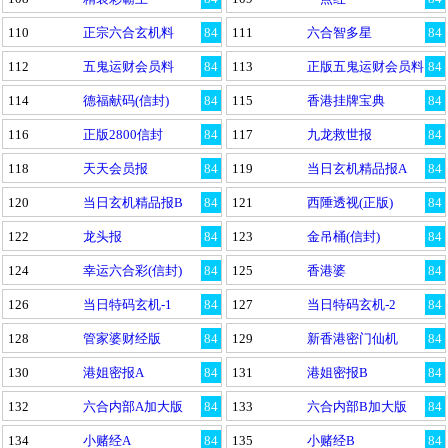
110
正宗六合玄机料
84
111
六合智多星
84
112
五鬼运财会员料
84
113
正版五鬼运财会员料
84
114
德福献码(信封)
84
115
香港挂牌宝典
84
116
正版2800信封
84
117
九龙救世报
84
118
天天会员报
84
119
当日玄机精品报A
84
120
当日玄机精品报B
84
121
西陲透视(正版)
84
122
龙头报
84
123
金吊桶(信封)
84
124
幸运六合彩(信封)
84
125
香港婆
84
126
当日特码玄机-1
84
127
当日特码玄机-2
84
128
管家婆财经版
84
129
新香港密门仙机
84
130
港姐密报A
84
131
港姐密报B
84
132
六合内部A加大版
84
133
六合内部B加大版
84
134
小赌经A
84
135
小赌经B
84