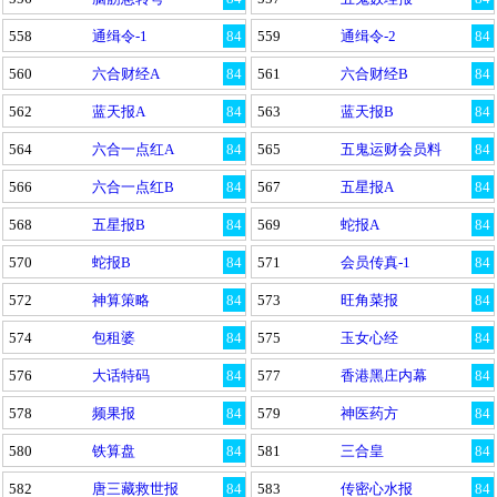
558
通缉令-1
84
559
通缉令-2
84
560
六合财经A
84
561
六合财经B
84
562
蓝天报A
84
563
蓝天报B
84
564
六合一点红A
84
565
五鬼运财会员料
84
566
六合一点红B
84
567
五星报A
84
568
五星报B
84
569
蛇报A
84
570
蛇报B
84
571
会员传真-1
84
572
神算策略
84
573
旺角菜报
84
574
包租婆
84
575
玉女心经
84
576
大话特码
84
577
香港黑庄内幕
84
578
频果报
84
579
神医药方
84
580
铁算盘
84
581
三合皇
84
582
唐三藏救世报
84
583
传密心水报
84