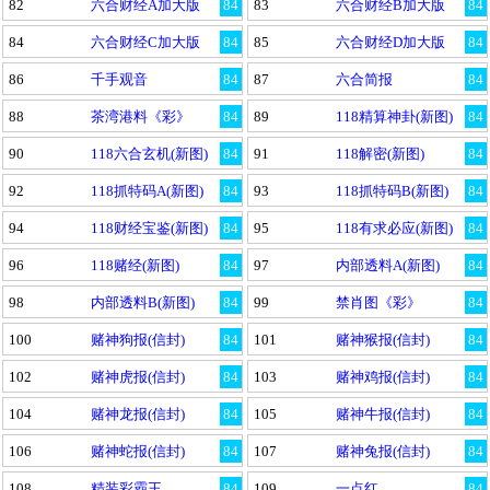
82
六合财经A加大版
84
83
六合财经B加大版
84
84
六合财经C加大版
84
85
六合财经D加大版
84
86
千手观音
84
87
六合简报
84
88
茶湾港料《彩》
84
89
118精算神卦(新图)
84
90
118六合玄机(新图)
84
91
118解密(新图)
84
92
118抓特码A(新图)
84
93
118抓特码B(新图)
84
94
118财经宝鉴(新图)
84
95
118有求必应(新图)
84
96
118赌经(新图)
84
97
内部透料A(新图)
84
98
内部透料B(新图)
84
99
禁肖图《彩》
84
100
赌神狗报(信封)
84
101
赌神猴报(信封)
84
102
赌神虎报(信封)
84
103
赌神鸡报(信封)
84
104
赌神龙报(信封)
84
105
赌神牛报(信封)
84
106
赌神蛇报(信封)
84
107
赌神兔报(信封)
84
108
精装彩霸王
84
109
一点红
84