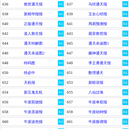
636
救世通天报
84
637
马经通天报
84
638
新精华报报
84
639
玉女心经报
84
640
正版通天报
84
641
周易预测报
84
642
道人救生报
84
643
观音救世报
84
644
通天特解图
84
645
通天杀波图1
84
646
通天杀波图2
84
647
赌神通天报
84
648
特码图
84
649
李立勇通天报
84
650
特必中
84
651
数理通天
84
652
天机报
84
653
新暗语报
84
654
新五鬼玄机
84
655
八仙过海
84
656
牛派双烧报
84
657
牛派单双报
84
658
牛派圣诞报
84
659
牛派劫钟报
84
660
牛派波色报
84
661
牛派脸谱报
84