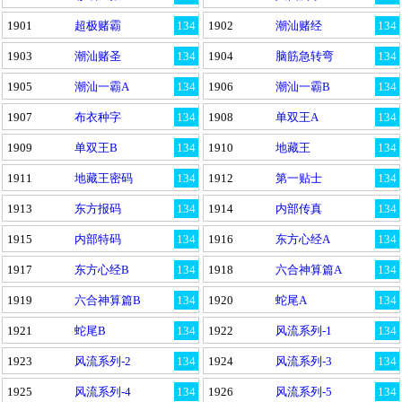
1901
超极赌霸
134
1902
潮汕赌经
134
1903
潮汕赌圣
134
1904
脑筋急转弯
134
1905
潮汕一霸A
134
1906
潮汕一霸B
134
1907
布衣种字
134
1908
单双王A
134
1909
单双王B
134
1910
地藏王
134
1911
地藏王密码
134
1912
第一贴士
134
1913
东方报码
134
1914
内部传真
134
1915
内部特码
134
1916
东方心经A
134
1917
东方心经B
134
1918
六合神算篇A
134
1919
六合神算篇B
134
1920
蛇尾A
134
1921
蛇尾B
134
1922
风流系列-1
134
1923
风流系列-2
134
1924
风流系列-3
134
1925
风流系列-4
134
1926
风流系列-5
134