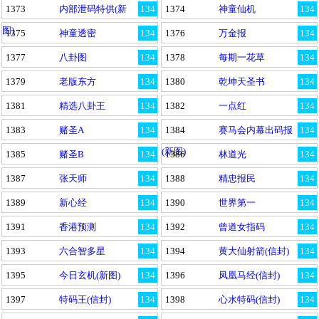
1373
内部泄码特供(新
134
1374
神童仙机
134
图)
1375
神童透密
134
1376
万金报
134
1377
八卦图
134
1378
每期一花草
134
1379
老版东方
134
1380
乾坤天圣书
134
1381
精选八卦王
134
1382
一点红
134
1383
赌圣A
134
1384
赛马会内幕出码报
134
(新图)
1385
赌圣B
134
1386
林道光
134
1387
张天师
134
1388
精忠报民
134
1389
新心经
134
1390
世界第一
134
1391
香港预测
134
1392
曾道女指码
134
1393
六合智多星
134
1394
黄大仙射箭(信封)
134
1395
今日玄机(新图)
134
1396
凤凰马经(信封)
134
1397
特码王(信封)
134
1398
心水特码(信封)
134