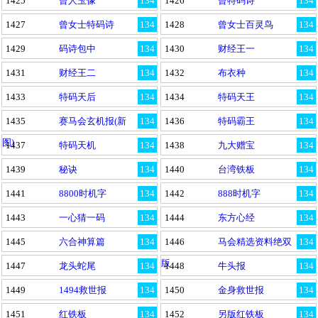
1425
曾人玉像
134
1426
曾特码诗
134
1427
曾女士特码诗
134
1428
曾女士百灵鸟
134
1429
码诗包中
134
1430
财经王一
134
1431
财经王二
134
1432
布衣种
134
1433
特码天后
134
1434
特码天王
134
1435
赛马会玄机报(新
134
1436
特码霸王
134
图)
1437
特码天机
134
1438
九大赠宝
134
1439
秘诀
134
1440
台湾铁板
134
1441
8800时机字
134
1442
888时机字
134
1443
一心猜一码
134
1444
东方心经
134
1445
六合神算篇
134
1446
马会精选资料绝双
134
版
1447
龙头蛇尾
134
1448
牛头报
134
1449
1494救世报
134
1450
金身救世报
134
1451
红铁板
134
1452
另版红铁板
134