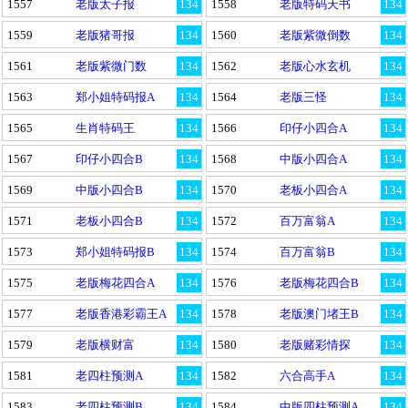
1557
老版太子报
134
1558
老版特码天书
134
1559
老版猪哥报
134
1560
老版紫微倒数
134
1561
老版紫微门数
134
1562
老版心水玄机
134
1563
郑小姐特码报A
134
1564
老版三怪
134
1565
生肖特码王
134
1566
印仔小四合A
134
1567
印仔小四合B
134
1568
中版小四合A
134
1569
中版小四合B
134
1570
老板小四合A
134
1571
老板小四合B
134
1572
百万富翁A
134
1573
郑小姐特码报B
134
1574
百万富翁B
134
1575
老版梅花四合A
134
1576
老版梅花四合B
134
1577
老版香港彩霸王A
134
1578
老版澳门堵王B
134
1579
老版横财富
134
1580
老版赌彩情探
134
1581
老四柱预测A
134
1582
六合高手A
134
1583
老四柱预测B
134
1584
中版四柱预测A
134