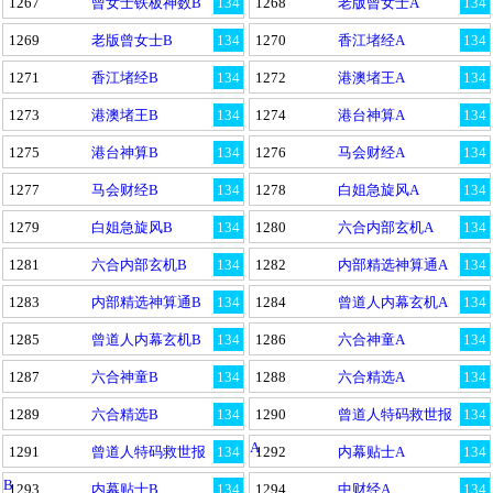
1267
曾女士铁板神数B
134
1268
老版曾女士A
134
1269
老版曾女士B
134
1270
香江堵经A
134
1271
香江堵经B
134
1272
港澳堵王A
134
1273
港澳堵王B
134
1274
港台神算A
134
1275
港台神算B
134
1276
马会财经A
134
1277
马会财经B
134
1278
白姐急旋风A
134
1279
白姐急旋风B
134
1280
六合内部玄机A
134
1281
六合内部玄机B
134
1282
内部精选神算通A
134
1283
内部精选神算通B
134
1284
曾道人内幕玄机A
134
1285
曾道人内幕玄机B
134
1286
六合神童A
134
1287
六合神童B
134
1288
六合精选A
134
1289
六合精选B
134
1290
曾道人特码救世报
134
A
1291
曾道人特码救世报
134
1292
内幕贴士A
134
B
1293
内幕贴士B
134
1294
中财经A
134