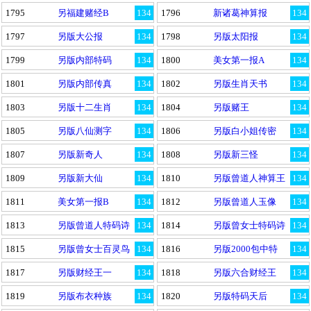
1795
另福建赌经B
134
1796
新诸葛神算报
134
1797
另版大公报
134
1798
另版太阳报
134
1799
另版内部特码
134
1800
美女第一报A
134
1801
另版内部传真
134
1802
另版生肖天书
134
1803
另版十二生肖
134
1804
另版赌王
134
1805
另版八仙测字
134
1806
另版白小姐传密
134
1807
另版新奇人
134
1808
另版新三怪
134
1809
另版新大仙
134
1810
另版曾道人神算王
134
1811
美女第一报B
134
1812
另版曾道人玉像
134
1813
另版曾道人特码诗
134
1814
另版曾女士特码诗
134
1815
另版曾女士百灵鸟
134
1816
另版2000包中特
134
1817
另版财经王一
134
1818
另版六合财经王
134
1819
另版布衣种族
134
1820
另版特码天后
134