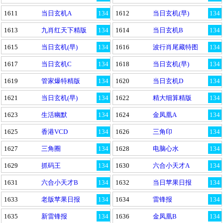
1611
当日玄机A
134
1612
当日玄机(早)
134
1613
九肖红天下精版
134
1614
当日玄机B
134
1615
当日玄机(早)
134
1616
波行肖尾藏特图
134
1617
当日玄机C
134
1618
当日玄机(早)
134
1619
管家爆特精版
134
1620
当日玄机D
134
1621
当日玄机(早)
134
1622
精大细算精版
134
1623
生活幽默
134
1624
金凤凰A
134
1625
香港VCD
134
1626
三角印
134
1627
三角圈
134
1628
电脑心水
134
1629
抓码王
134
1630
六合小天才A
134
1631
六合小天才B
134
1632
当日苹果日报
134
1633
老版苹果日报
134
1634
雷锋报
134
1635
新雷锋报
134
1636
金凤凰B
134