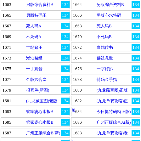
1663
另版综合资料A
134
1664
另版综合资料B
134
1665
另版特码王
134
1666
另版心水特码
134
1667
死人码A
134
1668
死人码B
134
1669
不死码A
134
1670
不死码B
134
1671
世纪赌王
134
1672
白鸽传书
134
1673
潮汕赌经
134
1674
佛祖救世
134
1675
千手观音
134
1676
一字好拆
134
1677
金版六合皇
134
1678
特码金手指
134
1679
报喜鸟(新图)
134
1680
(九龙藏宝图)正版
134
1681
(九龙藏宝图)老版
134
1682
(九龙单双攻略)正
134
版
1683
管家婆心水报A
134
1684
今日抓特码B(正版)
134
1685
管家婆心水报B
134
1686
广州正版综合A(新)
134
1687
广州正版综合B(新)
134
1688
(九龙单双攻略)老
134