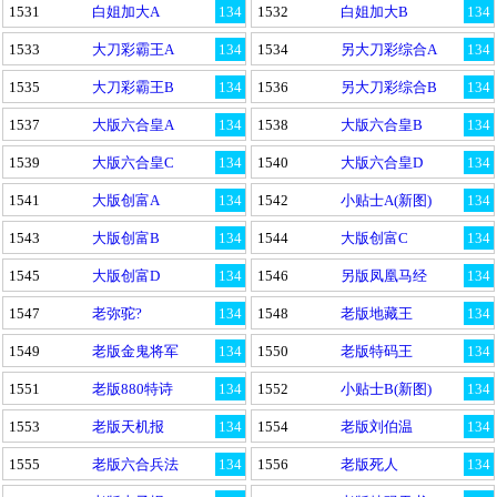
1531
白姐加大A
134
1532
白姐加大B
134
1533
大刀彩霸王A
134
1534
另大刀彩综合A
134
1535
大刀彩霸王B
134
1536
另大刀彩综合B
134
1537
大版六合皇A
134
1538
大版六合皇B
134
1539
大版六合皇C
134
1540
大版六合皇D
134
1541
大版创富A
134
1542
小贴士A(新图)
134
1543
大版创富B
134
1544
大版创富C
134
1545
大版创富D
134
1546
另版凤凰马经
134
1547
老弥驼?
134
1548
老版地藏王
134
1549
老版金鬼将军
134
1550
老版特码王
134
1551
老版880特诗
134
1552
小贴士B(新图)
134
1553
老版天机报
134
1554
老版刘伯温
134
1555
老版六合兵法
134
1556
老版死人
134