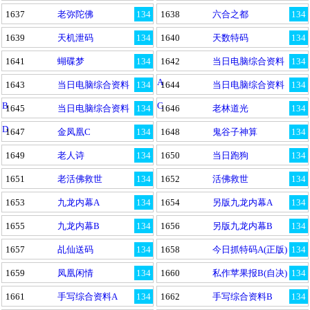
1637
老弥陀佛
134
1638
六合之都
134
1639
天机泄码
134
1640
天数特码
134
1641
蝴碟梦
134
1642
当日电脑综合资料
134
A
1643
当日电脑综合资料
134
1644
当日电脑综合资料
134
B
C
1645
当日电脑综合资料
134
1646
老林道光
134
D
1647
金凤凰C
134
1648
鬼谷子神算
134
1649
老人诗
134
1650
当日跑狗
134
1651
老活佛救世
134
1652
活佛救世
134
1653
九龙内幕A
134
1654
另版九龙内幕A
134
1655
九龙内幕B
134
1656
另版九龙内幕B
134
1657
乩仙送码
134
1658
今日抓特码A(正版)
134
1659
凤凰闲情
134
1660
私作苹果报B(自决)
134
1661
手写综合资料A
134
1662
手写综合资料B
134