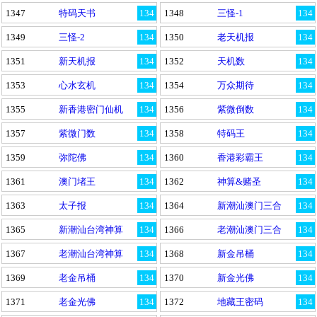
1347
特码天书
134
1348
三怪-1
134
1349
三怪-2
134
1350
老天机报
134
1351
新天机报
134
1352
天机数
134
1353
心水玄机
134
1354
万众期待
134
1355
新香港密门仙机
134
1356
紫微倒数
134
1357
紫微门数
134
1358
特码王
134
1359
弥陀佛
134
1360
香港彩霸王
134
1361
澳门堵王
134
1362
神算&赌圣
134
1363
太子报
134
1364
新潮汕澳门三合
134
1365
新潮汕台湾神算
134
1366
老潮汕澳门三合
134
1367
老潮汕台湾神算
134
1368
新金吊桶
134
1369
老金吊桶
134
1370
新金光佛
134
1371
老金光佛
134
1372
地藏王密码
134