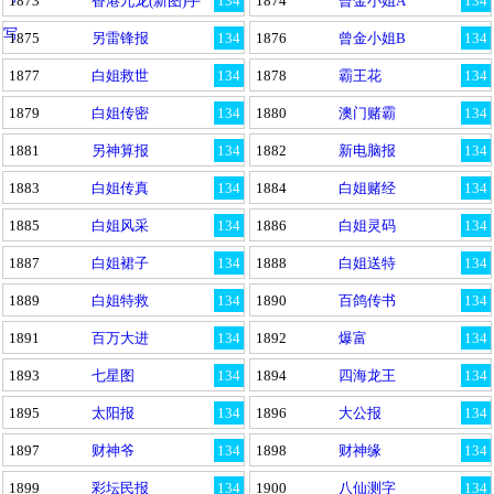
1873
香港九龙(新图)手
134
1874
曾金小姐A
134
写
1875
另雷锋报
134
1876
曾金小姐B
134
1877
白姐救世
134
1878
霸王花
134
1879
白姐传密
134
1880
澳门赌霸
134
1881
另神算报
134
1882
新电脑报
134
1883
白姐传真
134
1884
白姐赌经
134
1885
白姐风采
134
1886
白姐灵码
134
1887
白姐裙子
134
1888
白姐送特
134
1889
白姐特救
134
1890
百鸽传书
134
1891
百万大进
134
1892
爆富
134
1893
七星图
134
1894
四海龙王
134
1895
太阳报
134
1896
大公报
134
1897
财神爷
134
1898
财神缘
134
1899
彩坛民报
134
1900
八仙测字
134