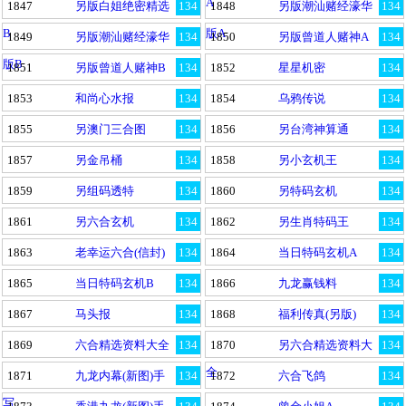
A
1847
另版白姐绝密精选
134
1848
另版潮汕赌经濠华
134
B
版A
1849
另版潮汕赌经濠华
134
1850
另版曾道人赌神A
134
版B
1851
另版曾道人赌神B
134
1852
星星机密
134
1853
和尚心水报
134
1854
乌鸦传说
134
1855
另澳门三合图
134
1856
另台湾神算通
134
1857
另金吊桶
134
1858
另小玄机王
134
1859
另组码透特
134
1860
另特码玄机
134
1861
另六合玄机
134
1862
另生肖特码王
134
1863
老幸运六合(信封)
134
1864
当日特码玄机A
134
1865
当日特码玄机B
134
1866
九龙赢钱料
134
1867
马头报
134
1868
福利传真(另版)
134
1869
六合精选资料大全
134
1870
另六合精选资料大
134
全
1871
九龙内幕(新图)手
134
1872
六合飞鸽
134
写