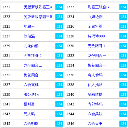
1321
另版新版彩霸王A
134
1322
彩霸王综合B
134
1323
另版新版彩霸王B
134
1324
白姐绝密
134
1325
地藏王
134
1326
金鬼将军
134
1327
刘伯温
134
1328
特码诗880
134
1329
九龙内部
134
1330
无敌猪哥-1
134
1331
无敌猪哥-2
134
1332
龙仔四合一
134
1333
龙仔四合二
134
1334
梅花四合一
134
1335
梅花四合二
134
1336
奇人偷码
134
1337
六合玄机
134
1338
仙人指路
134
1339
济公送码
134
1340
堵彩情探
134
1341
横财富
134
1342
内部特码
134
1343
死人码
134
1344
六合兵法
134
1345
六合明珠
134
1346
六合天书
134