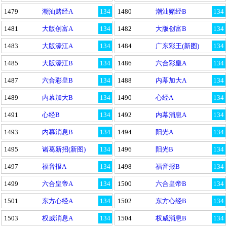
1479
潮汕赌经A
134
1480
潮汕赌经B
134
1481
大版创富A
134
1482
大版创富B
134
1483
大版濠江A
134
1484
广东彩王(新图)
134
1485
大版濠江B
134
1486
六合彩皇A
134
1487
六合彩皇B
134
1488
内幕加大A
134
1489
内幕加大B
134
1490
心经A
134
1491
心经B
134
1492
内幕消息A
134
1493
内幕消息B
134
1494
阳光A
134
1495
诸葛新招(新图)
134
1496
阳光B
134
1497
福音报A
134
1498
福音报B
134
1499
六合皇帝A
134
1500
六合皇帝B
134
1501
东方心经A
134
1502
东方心经B
134
1503
权威消息A
134
1504
权威消息B
134