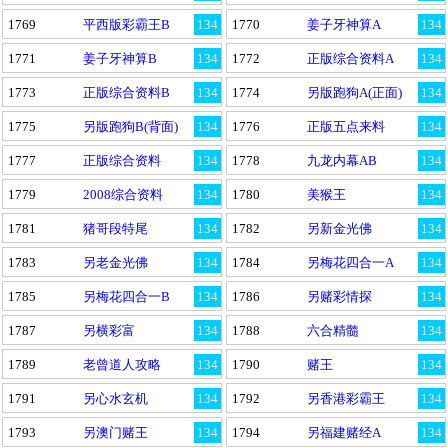
1769
平西版彩霸王B
134
1770
姜子牙神算A
134
1771
姜子牙神算B
134
1772
正版综合资料A
134
1773
正版综合资料B
134
1774
另版跑狗A(正面)
134
1775
另版跑狗B(背面)
134
1776
正版五点来料
134
1777
正版综合资料
134
1778
九龙内幕AB
134
1779
2008综合资料
134
1780
美猴王
134
1781
猪哥段特尾
134
1782
另新金光佛
134
1783
另老金光佛
134
1784
另梅花四合一A
134
1785
另梅花四合一B
134
1786
另赌彩情探
134
1787
另横彩富
134
1788
六合精髓
134
1789
老曾道人攻略
134
1790
赌王
134
1791
另心水玄机
134
1792
另香港彩霸王
134
1793
另澳门赌王
134
1794
另福建赌经A
134