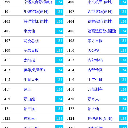
1399
幸运六合彩(信封)
134
1400
小玄机王(信封)
134
1401
组码特码(信封)
134
1402
内部透码(信封)
134
1403
特码玄机(信封)
134
1404
德福献码(信封)
134
1405
李大仙
134
1406
诸葛透密数(新图)
134
1407
马会总刚
134
1408
东方日报
134
1409
苹果日报
134
1410
大公报
134
1411
太阳报
134
1412
内部特码
134
1413
英雄报(新图)
134
1414
内部传真
134
1415
生肖天书
134
1416
十二生肖
134
1417
赌王
134
1418
八仙测字
134
1419
新白姐
134
1420
新奇人
134
1421
新三怪
134
1422
新大仙
134
1423
神算王
134
1424
抓码新招(新图)
134