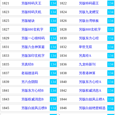
1821
另版特码天王
134
1822
另版特码霸王
134
1823
另版特码天机
134
1824
另版九龙赠宝
134
1825
另版秘诀
134
1826
另版台湾铁板
134
1827
另版880玄机字
134
1828
另版888玄机字
134
1829
另版一心猜特码
134
1830
另版东方心经
134
1831
另版六合神算篇
134
1832
举世无双
134
1833
另版加印玄机字
134
1834
另真经A
134
1835
另真经B
134
1836
九龙特新刊
134
1837
老福德送码
134
1838
另香港神算
134
1839
另六合阴阳
134
1840
另版东方心经A
134
1841
另版东方心经B
134
1842
另版权威消息A
134
1843
另版权威消息B
134
1844
另版白姐风云榜A
134
1845
另版白姐风云榜B
134
1846
另版白姐绝密精选
134