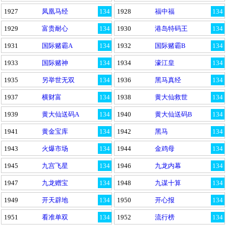
1927
凤凰马经
134
1928
福中福
134
1929
富贵耐心
134
1930
港岛特码王
134
1931
国际赌霸A
134
1932
国际赌霸B
134
1933
国际赌神
134
1934
濠江皇
134
1935
另举世无双
134
1936
黑马真经
134
1937
横财富
134
1938
黄大仙救世
134
1939
黄大仙送码A
134
1940
黄大仙送码B
134
1941
黄金宝库
134
1942
黑马
134
1943
火爆市场
134
1944
金鸡母
134
1945
九宫飞星
134
1946
九龙内幕
134
1947
九龙赠宝
134
1948
九谋十算
134
1949
开天辟地
134
1950
开心报
134
1951
看准单双
134
1952
流行榜
134