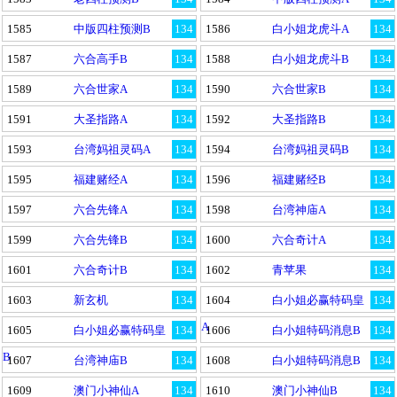
1585
中版四柱预测B
134
1586
白小姐龙虎斗A
134
1587
六合高手B
134
1588
白小姐龙虎斗B
134
1589
六合世家A
134
1590
六合世家B
134
1591
大圣指路A
134
1592
大圣指路B
134
1593
台湾妈祖灵码A
134
1594
台湾妈祖灵码B
134
1595
福建赌经A
134
1596
福建赌经B
134
1597
六合先锋A
134
1598
台湾神庙A
134
1599
六合先锋B
134
1600
六合奇计A
134
1601
六合奇计B
134
1602
青苹果
134
1603
新玄机
134
1604
白小姐必赢特码皇
134
A
1605
白小姐必赢特码皇
134
1606
白小姐特码消息B
134
B
1607
台湾神庙B
134
1608
白小姐特码消息B
134
1609
澳门小神仙A
134
1610
澳门小神仙B
134