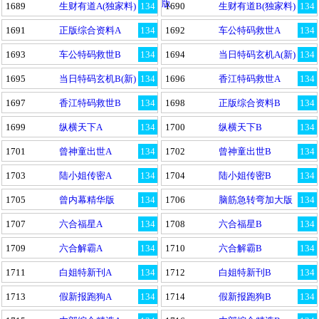
版
1689
生财有道A(独家料)
134
1690
生财有道B(独家料)
134
1691
正版综合资料A
134
1692
车公特码救世A
134
1693
车公特码救世B
134
1694
当日特码玄机A(新)
134
1695
当日特码玄机B(新)
134
1696
香江特码救世A
134
1697
香江特码救世B
134
1698
正版综合资料B
134
1699
纵横天下A
134
1700
纵横天下B
134
1701
曾神童出世A
134
1702
曾神童出世B
134
1703
陆小姐传密A
134
1704
陆小姐传密B
134
1705
曾内幕精华版
134
1706
脑筋急转弯加大版
134
1707
六合福星A
134
1708
六合福星B
134
1709
六合解霸A
134
1710
六合解霸B
134
1711
白姐特新刊A
134
1712
白姐特新刊B
134
1713
假新报跑狗A
134
1714
假新报跑狗B
134