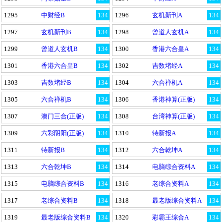
1295
中财经B
134
1296
玄机新刊A
134
1297
玄机新刊B
134
1298
曾道人玄机A
134
1299
曾道人玄机B
134
1300
香港六合皇A
134
1301
香港六合皇B
134
1302
吉数堵经A
134
1303
吉数堵经B
134
1304
六合禅机A
134
1305
六合禅机B
134
1306
香港神算(正版)
134
1307
澳门三合(正版)
134
1308
台湾神算(正版)
134
1309
六彩阴阳(正版)
134
1310
特新报A
134
1311
特新报B
134
1312
六合乾坤A
134
1313
六合乾坤B
134
1314
电脑综合资料A
134
1315
电脑综合资料B
134
1316
老综合资料A
134
1317
老综合资料B
134
1318
最老版综合资料A
134
1319
最老版综合资料B
134
1320
彩霸王综合A
134