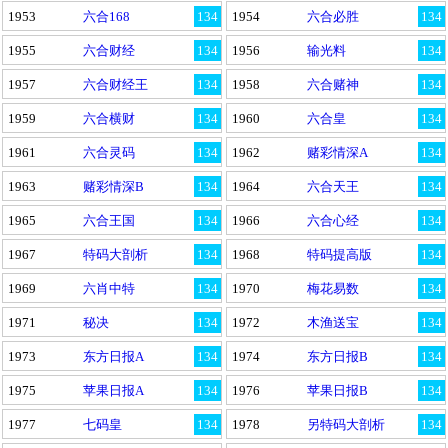
1953
六合168
134
1954
六合必胜
134
1955
六合财经
134
1956
输光料
134
1957
六合财经王
134
1958
六合赌神
134
1959
六合横财
134
1960
六合皇
134
1961
六合灵码
134
1962
赌彩情深A
134
1963
赌彩情深B
134
1964
六合天王
134
1965
六合王国
134
1966
六合心经
134
1967
特码大剖析
134
1968
特码提高版
134
1969
六肖中特
134
1970
梅花易数
134
1971
秘决
134
1972
木渔送宝
134
1973
东方日报A
134
1974
东方日报B
134
1975
苹果日报A
134
1976
苹果日报B
134
1977
七码皇
134
1978
另特码大剖析
134