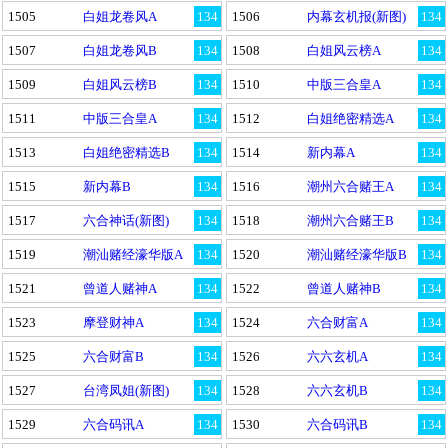
1505
白姐龙卷风A
134
1506
内幕玄机报(新图)
134
1507
白姐龙卷风B
134
1508
白姐风云榜A
134
1509
白姐风云榜B
134
1510
中版三合皇A
134
1511
中版三合皇A
134
1512
白姐绝密精选A
134
1513
白姐绝密精选B
134
1514
新内幕A
134
1515
新内幕B
134
1516
潮州六合赌王A
134
1517
六合神话(新图)
134
1518
潮州六合赌王B
134
1519
潮汕赌经濠华版A
134
1520
潮汕赌经濠华版B
134
1521
曾道人赌神A
134
1522
曾道人赌神B
134
1523
摩登财神A
134
1524
六合财富A
134
1525
六合财富B
134
1526
六六玄机A
134
1527
台湾凤姐(新图)
134
1528
六六玄机B
134
1529
六合码讯A
134
1530
六合码讯B
134