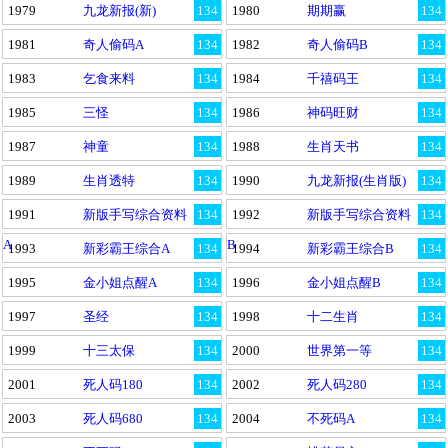
1979
九龙新报(新)
134
1980
期期赢
134
1981
奇人偷码A
134
1982
奇人偷码B
134
1983
乞食来料
134
1984
千禧码王
134
1985
三怪
134
1986
神码旺财
134
1987
神童
134
1988
生肖天书
134
1989
生肖透特
134
1990
九龙新报(生肖版)
134
1991
新版手写综合资料
134
1992
新版手写综合资料
134
A
B
1993
新彩霸王综合A
134
1994
新彩霸王综合B
134
1995
金小姐点醒A
134
1996
金小姐点醒B
134
1997
圣经
134
1998
十二生肖
134
1999
十三太保
134
2000
世界第一等
134
2001
死人码180
134
2002
死人码280
134
2003
死人码680
134
2004
不死码A
134