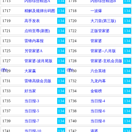
1715
内部综合精选A
134
1716
内部综合精选B
134
1717
精解及规律出码图
134
1718
一波爆
134
1719
高手发表
134
1720
大刀皇(第三版)
134
1721
点特至尊(新图)
134
1722
正版管家婆
134
1723
雷锋内幕报
134
1724
管家婆
134
1725
另管家婆A
134
1726
管家婆--八肖版
134
1727
管家婆-波肖尾版
134
1728
管家婆-玄机会员版
134
(热)
(热)
1729
大家赢
134
1730
六合英雄
134
1731
雷锋高级会员版
134
1732
九龙内幕
134
1733
好当家
134
1734
金银榜
134
1735
当日报-3
134
1736
当日报-4
134
1737
当日报-5
134
1738
当日报-6
134
1739
当日报-7
134
1740
当日报-8
134
1741
当日报-10
134
1742
港婆
134