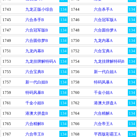
1743
九龙正版小综合
134
1744
六合杀手A
134
1745
六合杀手B
134
1746
六合冠军版A
134
1747
六合冠军版B
134
1748
六合圆你梦A
134
1749
六合圆你梦B
134
1750
九龙内幕A
134
1751
九龙内幕B
134
1752
六合宝典A
134
1753
九龙挂牌解特码A
134
1754
九龙挂牌解特码B
134
1755
六合宝典B
134
1756
新一代白姐A
134
1757
新一代白姐B
134
1758
特码风暴A
134
1759
特码风暴B
134
1760
千金小姐A
134
1761
千金小姐B
134
1762
港澳大拼盘A
134
1763
港澳大拼盘B
134
1764
六合精解A
134
1765
六合精解B
134
1766
六合帝王A
134
1767
六合帝王B
134
1768
平西版彩霸王A
134