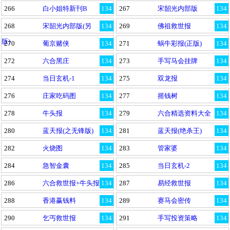
266
白小姐特新刊B
134
267
宋韶光内部版
134
268
宋韶光内部版(另
134
269
佛祖救世报
134
版)
270
葡京赌侠
134
271
蜗牛彩报(正版)
134
272
六合黑庄
134
273
手写马会挂牌
134
274
当日玄机-1
134
275
双龙报
134
276
庄家吃码图
134
277
摇钱树
134
278
牛头报
134
279
六合精选资料大全
134
280
蓝天报(之无锋版)
134
281
蓝天报(绝杀王)
134
282
火烧图
134
283
管家婆
134
284
急智金囊
134
285
当日玄机-2
134
286
六合救世报+牛头报
134
287
易经救世报
134
288
香港赢钱料
134
289
赛马会密传
134
290
乞丐救世报
134
291
手写投资策略
134