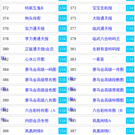
372
特新五鬼B
134
373
宝宝玄机报
134
374
狗头传密
134
375
大陆通天报
134
376
实力通天报
134
377
临武通天报
134
378
李力勇通天报
134
379
临武六合特码王
134
380
正版通天报(会员
134
381
生财有道特码报
134
版)
382
心水公开图
134
383
一夜富
134
384
赛马会高级一码图
134
385
赛马会高级一肖图
134
(新）
386
赛马会高级禁肖图
134
387
赛马会高级段数图
134
(新）
(新）
388
赛马会高级波色图
134
389
赛马会高级禁尾图
134
(新）
390
赛马会高级八肖图
134
391
赛马会高级特围图
134
(新）
(新）
392
六合彩特肖图（A
134
393
六合彩特肖图（B
134
报）
报）
394
内部会员专用
134
395
凤凰闲情A
134
396
凤凰闲情B
134
397
凤凰闲情C
134