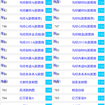
荐)
推荐)
740
马经财经A(新图推
134
741
马经财经B(新图推
134
荐)
荐)
742
马经赌经A(新图推
134
743
马经赌经B(新图推
134
荐)
荐)
744
马经A(新图推荐)
134
745
马经B(新图推荐)
134
746
马经心经A(新图推
134
747
马经心经B(新图推
134
荐)
荐)
748
马经四肖会员报(新
134
749
马经精选(新图推
134
图)
荐)
750
马经2011A(新图推
134
751
马经2011B(新图推
134
荐)
荐)
752
马经创特A(新图推
134
753
马经创特B(新图推
134
荐)
荐)
754
马经内幕A(新图推
134
755
马经内幕B(新图推
134
荐)
荐)
756
马经奇迹A(新图推
134
757
马经奇迹B(新图推
134
荐)
荐)
758
马经杀杀杀A(新图
134
759
马经杀杀杀B(新图
134
推荐)
推荐)
760
大财经发财图
134
761
创富发财图
134
762
高清跑狗图
134
763
精选信箱
134
764
亿万富翁A
134
765
亿万富翁B
134