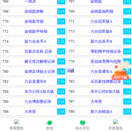
766
一周决
134
767
金钥匙
134
768
金钥匙攻略
134
769
金钥匙福利报
134
770
金钥匙导报
134
771
六合冠军版A
134
772
金钥匙平特报
134
773
六合冠军版B
134
774
新六合杀手A
134
775
新六合杀手B
134
776
百家乐玄机 记录
134
777
博彩网平特报记录
134
778
赌王投注解密记录
134
779
皇冠体育网马经图
134
记录
780
金牌足球贴士记录
134
781
六合直通车A
134
782
六合直通车B
134
783
乐百家挂牌图记录
134
784
东方心经A加大版
134
785
东方心经B加大版
134
786
六合博彩图记录
134
787
大本营
134
788
大本营
134
789
新六合精选A
134
790
新六合精选B
134
791
新六合精选C
134
查看图纸
发现
站点寻宝
开奖现场
792
全讯网六肖图记录
134
793
新六合精选D
134