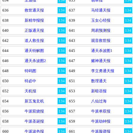
634
至通报
134
635
翡翠报
134
636
救世通天报
134
637
马经通天报
134
638
新精华报报
134
639
玉女心经报
134
640
正版通天报
134
641
周易预测报
134
642
道人救生报
134
643
观音救世报
134
644
通天特解图
134
645
通天杀波图1
134
646
通天杀波图2
134
647
赌神通天报
134
648
特码图
134
649
李立勇通天报
134
650
特必中
134
651
数理通天
134
652
天机报
134
653
新暗语报
134
654
新五鬼玄机
134
655
八仙过海
134
656
牛派双烧报
134
657
牛派单双报
134
658
牛派圣诞报
134
659
牛派劫钟报
134
660
牛派波色报
134
661
牛派脸谱报
134