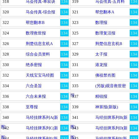
318
马会传真-单双诀
134
319
马会传真-五肖料
134
320
马会传真-综合报
134
321
帮您翻本A
134
322
帮您翻本B
134
323
数理报
134
324
数理救世报
134
325
数理复活报
134
326
荆楚信息玄机A
134
327
荆楚信息玄机B
134
328
综合会员资料
134
329
太子报
134
330
绝杀密报
134
331
港龙报
134
332
天线宝宝马经图
134
333
佛祖禁肖图
134
334
六合圣旨
134
335
(另版)观音救世密
134
报
336
六合未来报
134
337
精锐报
134
338
至尊报
134
339
神算报(新版)
134
340
马经挂牌系列A(新
134
341
马经挂牌系列B(新
134
图)
图)
342
马经挂牌系列C(新
134
343
马经挂牌系列D(新
134
图)
图)
344
马经挂牌系列E(新
134
345
马经挂牌系列F(新
134