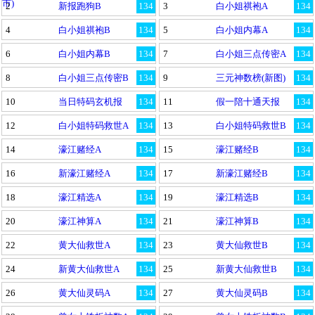
市)
2
新报跑狗B
134
3
白小姐祺袍A
134
4
白小姐祺袍B
134
5
白小姐内幕A
134
6
白小姐内幕B
134
7
白小姐三点传密A
134
8
白小姐三点传密B
134
9
三元神数榜(新图)
134
10
当日特码玄机报
134
11
假一陪十通天报
134
12
白小姐特码救世A
134
13
白小姐特码救世B
134
14
濠江赌经A
134
15
濠江赌经B
134
16
新濠江赌经A
134
17
新濠江赌经B
134
18
濠江精选A
134
19
濠江精选B
134
20
濠江神算A
134
21
濠江神算B
134
22
黄大仙救世A
134
23
黄大仙救世B
134
24
新黄大仙救世A
134
25
新黄大仙救世B
134
26
黄大仙灵码A
134
27
黄大仙灵码B
134