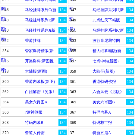
图)
图)
346
马经挂牌系列G(新
134
347
马经挂牌系列H(新
134
图)
图)
348
马经挂牌系列I(新
134
349
九肖红天下精版
134
图)
(新)
350
马经挂牌系列J(新
134
351
马经挂牌系列K(新
134
图)
图)
352
香港挂牌
134
353
波行肖尾藏特图
134
(新)
354
管家爆特精版(新
134
355
精大细算精版(新
134
图)
图)
356
开奖爆料(新图推
134
357
七肖中特(新图)
134
荐)
358
大陆报(新图)
134
359
大陆仔(新图)
134
360
香港内幕报(新图)
134
361
香港特码佛报
134
362
白姐解密《另版》
134
363
六合风云《另版》
134
364
美女六肖图A
134
365
美女六肖图B
134
366
?财神算报
134
367
特码内幕A
134
368
特码内幕B
134
369
特码救世报
134
370
曾道人传密
134
371
特新五鬼A
134