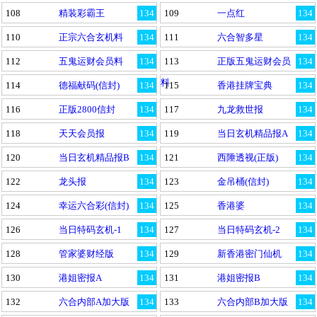
108
精装彩霸王
134
109
一点红
134
110
正宗六合玄机料
134
111
六合智多星
134
112
五鬼运财会员料
134
113
正版五鬼运财会员
134
料
114
德福献码(信封)
134
115
香港挂牌宝典
134
116
正版2800信封
134
117
九龙救世报
134
118
天天会员报
134
119
当日玄机精品报A
134
120
当日玄机精品报B
134
121
西陲透视(正版)
134
122
龙头报
134
123
金吊桶(信封)
134
124
幸运六合彩(信封)
134
125
香港婆
134
126
当日特码玄机-1
134
127
当日特码玄机-2
134
128
管家婆财经版
134
129
新香港密门仙机
134
130
港姐密报A
134
131
港姐密报B
134
132
六合内部A加大版
134
133
六合内部B加大版
134