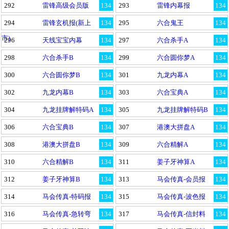
292
雷锋高级会员版
134
293
雷锋内幕报
134
294
雷锋玄机报(新上
134
295
六合鬼王
134
市)
296
天线宝宝内幕
134
297
六合杀手A
134
298
六合杀手B
134
299
六合圆你梦A
134
300
六合圆你梦B
134
301
九龙内幕A
134
302
九龙内幕B
134
303
六合宝典A
134
304
九龙挂牌解特码A
134
305
九龙挂牌解特码B
134
306
六合宝典B
134
307
港澳大拼盘A
134
308
港澳大拼盘B
134
309
六合精解A
134
310
六合精解B
134
311
姜子牙神算A
134
312
姜子牙神算B
134
313
马会传真-会员报
134
314
马会传真-特码报
134
315
马会传真-波色报
134
316
马会传真-急转弯
134
317
马会传真-信封料
134