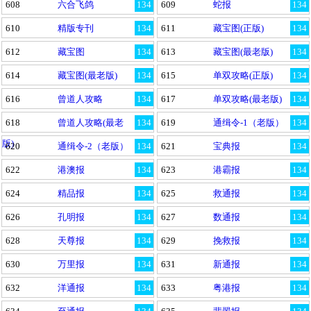
608
六合飞鸽
134
609
蛇报
134
610
精版专刊
134
611
藏宝图(正版)
134
612
藏宝图
134
613
藏宝图(最老版)
134
614
藏宝图(最老版)
134
615
单双攻略(正版)
134
616
曾道人攻略
134
617
单双攻略(最老版)
134
618
曾道人攻略(最老
134
619
通缉令-1（老版）
134
版)
620
通缉令-2（老版）
134
621
宝典报
134
622
港澳报
134
623
港霸报
134
624
精品报
134
625
救通报
134
626
孔明报
134
627
数通报
134
628
天尊报
134
629
挽救报
134
630
万里报
134
631
新通报
134
632
洋通报
134
633
粤港报
134