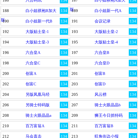
186
六合码讯
134
187
白小姐祺袍A加大
134
版
188
白小姐祺袍B加大
134
189
白小姐新一代A
134
版
190
白小姐新一代B
134
191
会议记录
134
192
大版贴士皇-1
134
193
大版贴士皇-2
134
194
大版贴士皇-3
134
195
大版贴士皇-4
134
196
六合皇A
134
197
六合皇B
134
198
六合皇C
134
199
六合皇D
134
200
创富A
134
201
创富B
134
202
创富C
134
203
创富D
134
204
另版凤凰马经
134
205
风云榜
134
206
另骑士特码版
134
207
骑士火眼晶晶b
134
208
骑士火眼晶晶a
134
209
狮王今日抓特码
134
210
百万富翁A
134
211
百万富翁B
134
212
马会直击
134
213
旺角街边小报
134