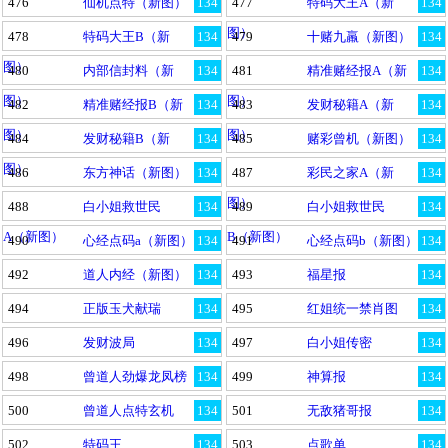
476
仙机点特（新图）
134
477
特码大王A（新
134
图）
478
特码大王B（新
134
479
十赌九羸（新图）
134
图）
480
内部信封料（新
134
481
精准赌经报A（新
134
图）
图）
482
精准赌经报B（新
134
483
发财秘籍A（新
134
图）
图）
484
发财秘籍B（新
134
485
赌彩曾机（新图）
134
图）
486
东方神话（新图）
134
487
彩民之家A（新
134
图）
488
白小姐救世民
134
489
白小姐救世民
134
A（新图）
B（新图）
490
心经点码a（新图）
134
491
心经点码b（新图）
134
492
道人内经（新图）
134
493
福星报
134
494
正版玉犬献瑞
134
495
红姐统一禁肖图
134
496
发财波局
134
497
白小姐传密
134
498
曾道人劲爆龙凤榜
134
499
神算报
134
500
曾道人点特玄机
134
501
无敌猪哥报
134
502
特码王
134
503
点歌单
134