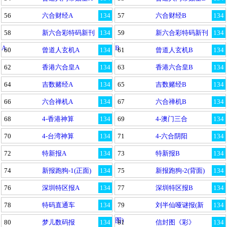
56
六合财经A
134
57
六合财经B
134
58
新六合彩特码新刊
134
59
新六合彩特码新刊
134
A
B
60
曾道人玄机A
134
61
曾道人玄机B
134
62
香港六合皇A
134
63
香港六合皇B
134
64
吉数赌经A
134
65
吉数赌经B
134
66
六合禅机A
134
67
六合禅机B
134
68
4-香港神算
134
69
4-澳门三合
134
70
4-台湾神算
134
71
4-六合阴阳
134
72
特新报A
134
73
特新报B
134
74
新报跑狗-1(正面)
134
75
新报跑狗-2(背面)
134
76
深圳特区报A
134
77
深圳特区报B
134
78
特码直通车
134
79
刘半仙哑谜报(新
134
图)
80
梦儿数码报
134
81
信封图《彩》
134