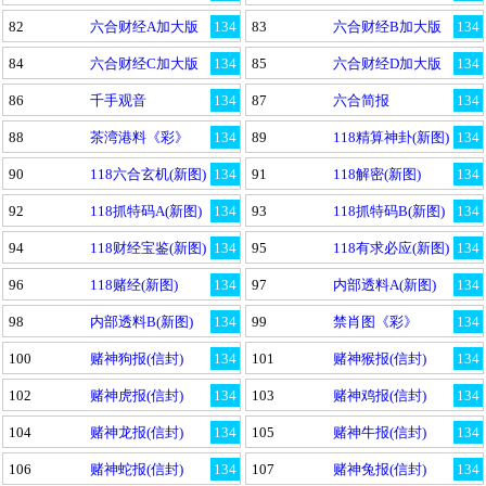
82
六合财经A加大版
134
83
六合财经B加大版
134
84
六合财经C加大版
134
85
六合财经D加大版
134
86
千手观音
134
87
六合简报
134
88
茶湾港料《彩》
134
89
118精算神卦(新图)
134
90
118六合玄机(新图)
134
91
118解密(新图)
134
92
118抓特码A(新图)
134
93
118抓特码B(新图)
134
94
118财经宝鉴(新图)
134
95
118有求必应(新图)
134
96
118赌经(新图)
134
97
内部透料A(新图)
134
98
内部透料B(新图)
134
99
禁肖图《彩》
134
100
赌神狗报(信封)
134
101
赌神猴报(信封)
134
102
赌神虎报(信封)
134
103
赌神鸡报(信封)
134
104
赌神龙报(信封)
134
105
赌神牛报(信封)
134
106
赌神蛇报(信封)
134
107
赌神兔报(信封)
134