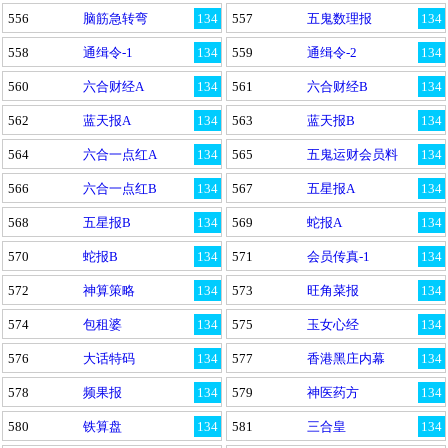
556
脑筋急转弯
134
557
五鬼数理报
134
558
通缉令-1
134
559
通缉令-2
134
560
六合财经A
134
561
六合财经B
134
562
蓝天报A
134
563
蓝天报B
134
564
六合一点红A
134
565
五鬼运财会员料
134
566
六合一点红B
134
567
五星报A
134
568
五星报B
134
569
蛇报A
134
570
蛇报B
134
571
会员传真-1
134
572
神算策略
134
573
旺角菜报
134
574
包租婆
134
575
玉女心经
134
576
大话特码
134
577
香港黑庄内幕
134
578
频果报
134
579
神医药方
134
580
铁算盘
134
581
三合皇
134