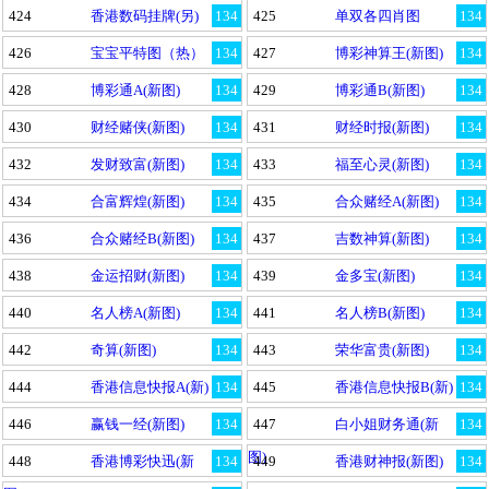
424
香港数码挂牌(另)
134
425
单双各四肖图
134
426
宝宝平特图（热）
134
427
博彩神算王(新图)
134
428
博彩通A(新图)
134
429
博彩通B(新图)
134
430
财经赌侠(新图)
134
431
财经时报(新图)
134
432
发财致富(新图)
134
433
福至心灵(新图)
134
434
合富辉煌(新图)
134
435
合众赌经A(新图)
134
436
合众赌经B(新图)
134
437
吉数神算(新图)
134
438
金运招财(新图)
134
439
金多宝(新图)
134
440
名人榜A(新图)
134
441
名人榜B(新图)
134
442
奇算(新图)
134
443
荣华富贵(新图)
134
444
香港信息快报A(新)
134
445
香港信息快报B(新)
134
446
赢钱一经(新图)
134
447
白小姐财务通(新
134
图)
448
香港博彩快迅(新
134
449
香港财神报(新图)
134