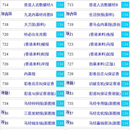
714
曾道人吉数赌经A
134
715
曾道人吉数赌经B
134
加大版
加大版
716
九龙内幕特肖图B
134
717
生活快报(新料)
134
718
大刀皇(新料)
134
719
赛马会内幕报(原创
134
版）
720
特必出生肖图
134
721
(香港来料)兔报
134
722
(香港来料)猴报
134
723
(香港来料)马报
134
724
(香港来料)蛇报
134
725
(香港来料)鼠报
134
726
(香港来料)羊报
134
727
劲暴来料{正版}
134
728
内幕报
134
729
彩卷后庄A(保证香
134
港版)
730
彩卷后庄B(保证香
134
731
识破玄机(保证香港
134
港版)
版)
732
彩道A(保证香港版)
134
733
彩道B(保证香港版)
134
734
马经特码报(新图推
134
735
马经专用版(新图推
134
荐)
荐)
736
三星发财报(新图推
134
737
马经玄机报(新图推
134
荐)
荐)
738
马经钱生钱(新图推
134
739
马经赢钱密决(新图
134