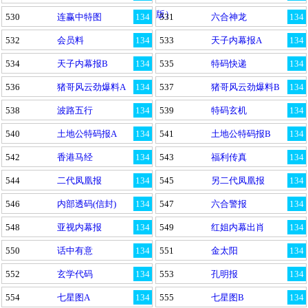
版）
530
连赢中特图
134
531
六合神龙
134
532
会员料
134
533
天子内幕报A
134
534
天子内幕报B
134
535
特码快递
134
536
猪哥风云劲爆料A
134
537
猪哥风云劲爆料B
134
538
波路五行
134
539
特码玄机
134
540
土地公特码报A
134
541
土地公特码报B
134
542
香港马经
134
543
福利传真
134
544
二代凤凰报
134
545
另二代凤凰报
134
546
内部透码(信封)
134
547
六合警报
134
548
亚视内幕报
134
549
红姐内幕出肖
134
550
话中有意
134
551
金太阳
134
552
玄学代码
134
553
孔明报
134
554
七星图A
134
555
七星图B
134