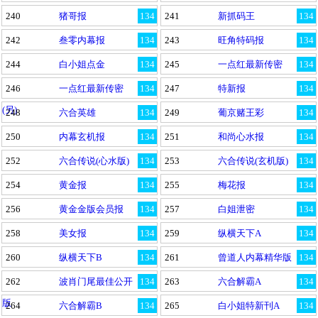
240
猪哥报
134
241
新抓码王
134
242
叁零内幕报
134
243
旺角特码报
134
244
白小姐点金
134
245
一点红最新传密
134
246
一点红最新传密
134
247
特新报
134
(另)
248
六合英雄
134
249
葡京赌王彩
134
250
内幕玄机报
134
251
和尚心水报
134
252
六合传说(心水版)
134
253
六合传说(玄机版)
134
254
黄金报
134
255
梅花报
134
256
黄金金版会员报
134
257
白姐泄密
134
258
美女报
134
259
纵横天下A
134
260
纵横天下B
134
261
曾道人内幕精华版
134
262
波肖门尾最佳公开
134
263
六合解霸A
134
版
264
六合解霸B
134
265
白小姐特新刊A
134