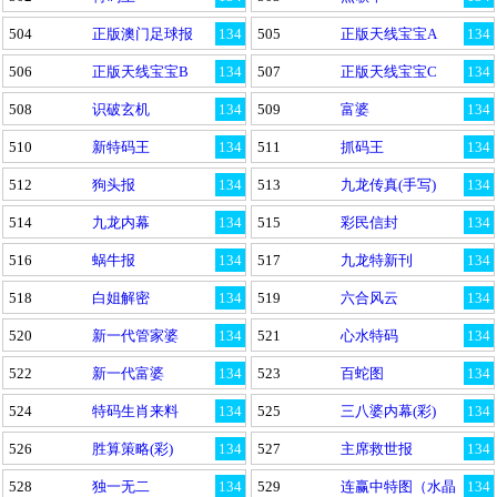
504
正版澳门足球报
134
505
正版天线宝宝A
134
506
正版天线宝宝B
134
507
正版天线宝宝C
134
508
识破玄机
134
509
富婆
134
510
新特码王
134
511
抓码王
134
512
狗头报
134
513
九龙传真(手写)
134
514
九龙内幕
134
515
彩民信封
134
516
蜗牛报
134
517
九龙特新刊
134
518
白姐解密
134
519
六合风云
134
520
新一代管家婆
134
521
心水特码
134
522
新一代富婆
134
523
百蛇图
134
524
特码生肖来料
134
525
三八婆内幕(彩)
134
526
胜算策略(彩)
134
527
主席救世报
134
528
独一无二
134
529
连赢中特图（水晶
134