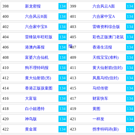
398
新龙密报
134
399
六合风云A面
134
400
六合风云B面
134
401
六合家中宝A
134
402
六合家中宝B
134
403
雷锋资料综合版
134
404
雷锋鼠年旺旺版
134
405
彩色正版澳门老鼠
134
报
406
港澳内幕报
134
407
香港生活报
134
408
富婆六合仙机
134
409
天线宝宝(准料)
134
410
狗不理特码报
134
411
黄大仙射箭(信封)
134
412
黄大仙射箭(另)
134
413
凤凰马经(信封)
134
414
香港正版孩童图
134
415
马经传密
134
416
大富翁
134
417
财富快车
134
418
白小姐透特
134
419
黄图
134
420
神鸟版
134
421
一样发
134
422
黄金屋
134
423
拐李特码诗(新)
134