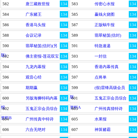
582
唐三藏救世报
134
583
传密心水报
134
584
广东赌王
134
585
赢钱火烧图
134
586
香港马头报
134
587
正版蜗牛报
134
588
会议记录
134
589
翡翠秘笈(信封)
134
590
翡翠秘笈(信封)(另
134
591
特急速递
134
版)
592
佛主密报-莲花双宝
134
593
一封信
134
594
九龙内幕报
134
595
香港内幕传真
134
596
观音心经
134
597
点将单
134
598
期期赢
134
599
(假)雷锋高级会员
134
版
600
另版海狮特码内幕
134
601
五鬼正宗会员综合
134
报
资料A
602
五鬼正宗会员综合
134
603
广州传真猜特诗
134
资料B
604
广州传真中特诗
134
605
水果报
134
606
六合无绝对
134
607
神算赌霸
134