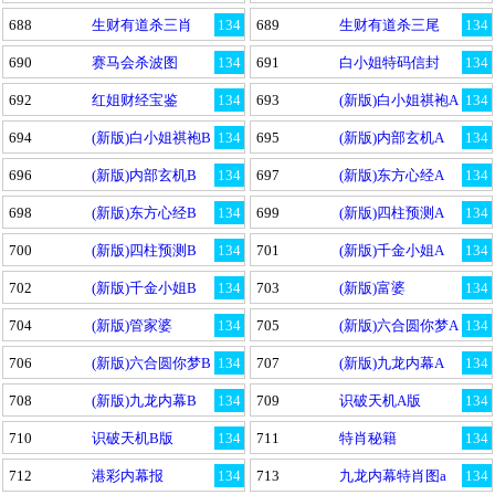
688
生财有道杀三肖
134
689
生财有道杀三尾
134
690
赛马会杀波图
134
691
白小姐特码信封
134
692
红姐财经宝鉴
134
693
(新版)白小姐祺袍A
134
694
(新版)白小姐祺袍B
134
695
(新版)内部玄机A
134
696
(新版)内部玄机B
134
697
(新版)东方心经A
134
698
(新版)东方心经B
134
699
(新版)四柱预测A
134
700
(新版)四柱预测B
134
701
(新版)千金小姐A
134
702
(新版)千金小姐B
134
703
(新版)富婆
134
704
(新版)管家婆
134
705
(新版)六合圆你梦A
134
706
(新版)六合圆你梦B
134
707
(新版)九龙内幕A
134
708
(新版)九龙内幕B
134
709
识破天机A版
134
710
识破天机B版
134
711
特肖秘籍
134
712
港彩内幕报
134
713
九龙内幕特肖图a
134