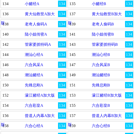
134
小赌经A
134
135
小赌经B
134
136
黄大仙救世A加大
134
137
黄大仙救世B加大
134
版
版
138
老奇人偷码A
134
139
老奇人偷码B
134
140
陆小姐传密A
134
141
陆小姐传密B
134
142
管家婆抓特码A
134
143
管家婆抓特码B
134
144
潮汕心经A
134
145
潮汕心经B
134
146
六合风采A
134
147
六合风采B
134
148
潮汕赌经A
134
149
潮汕赌经B
134
150
先锋总刚A
134
151
先锋总刚B
134
152
濠江赌经A加大版
134
153
濠江赌经B加大版
134
154
六合彩皇A
134
155
六合彩皇B
134
156
曾道人内幕A加大
134
157
曾道人内幕B加大
134
版
版
158
六合心经A
134
159
六合心经B
134