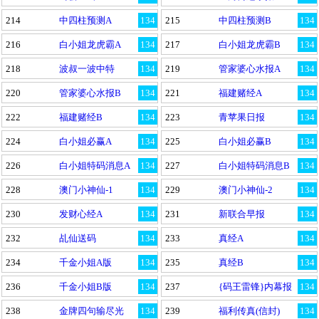
214
中四柱预测A
134
215
中四柱预测B
134
216
白小姐龙虎霸A
134
217
白小姐龙虎霸B
134
218
波叔一波中特
134
219
管家婆心水报A
134
220
管家婆心水报B
134
221
福建赌经A
134
222
福建赌经B
134
223
青苹果日报
134
224
白小姐必赢A
134
225
白小姐必赢B
134
226
白小姐特码消息A
134
227
白小姐特码消息B
134
228
澳门小神仙-1
134
229
澳门小神仙-2
134
230
发财心经A
134
231
新联合早报
134
232
乩仙送码
134
233
真经A
134
234
千金小姐A版
134
235
真经B
134
236
千金小姐B版
134
237
{码王雷锋}内幕报
134
238
金牌四句输尽光
134
239
福利传真(信封)
134